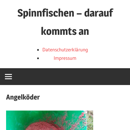
Zum
Spinnfischen – darauf
Inhalt
springen
kommts an
Über
Datenschutzerklärung
Spinnköder,
Impressum
Spinnruten
und
Spinnrollen
Angelköder