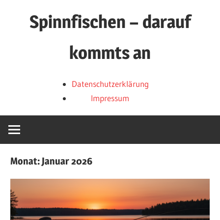
Zum
Spinnfischen – darauf
Inhalt
springen
kommts an
Über
Datenschutzerklärung
Spinnköder,
Impressum
Spinnruten
und
Spinnrollen
Monat:
Januar 2026