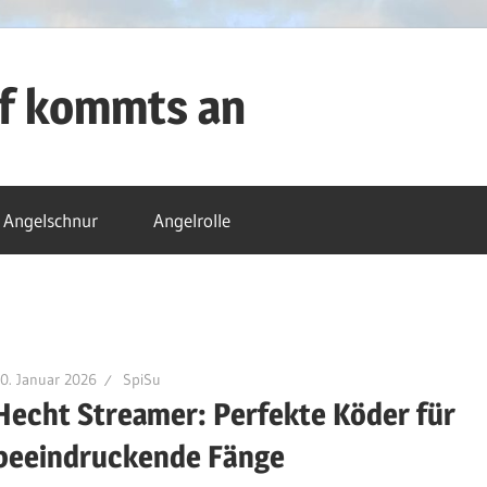
uf kommts an
Angelschnur
Angelrolle
0. Januar 2026
SpiSu
Hecht Streamer: Perfekte Köder für
beeindruckende Fänge