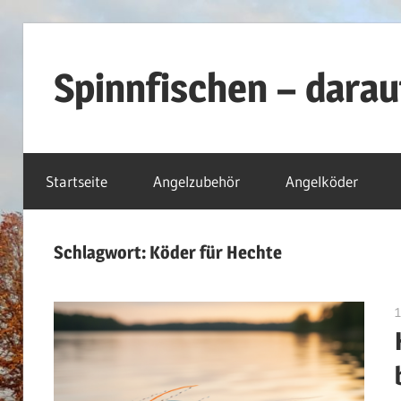
Zum
Inhalt
Spinnfischen – dara
springen
Über
Spinnköder,
Startseite
Angelzubehör
Angelköder
Spinnruten
und
Spinnrollen
Schlagwort:
Köder für Hechte
1